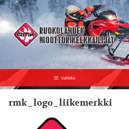
Siirry
sisältöön
Valikko
rmk_logo_liikemerkki